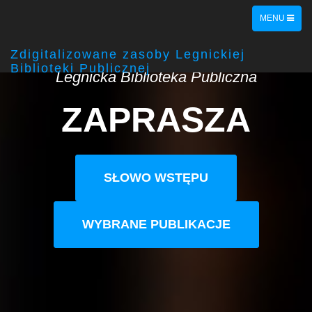
POKAŻ
MENU
NAWIGACJĘ
Zdigitalizowane zasoby Legnickiej
Biblioteki Publicznej
Legnicka Biblioteka Publiczna
ZAPRASZA
SŁOWO WSTĘPU
WYBRANE PUBLIKACJE